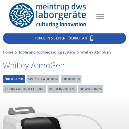
FORDERN SIE EINEN RÜCKRUF AN
Home
Töpfe und Topfbegasungssystem
Whitley AtmoGen
Whitley AtmoGen
ÜBERBLICK
SPEZIFIKATIONEN
OPTIONEN
VERBRAUCHSMATERIAL
BILDER/VIDEOS
DOWNLOADS