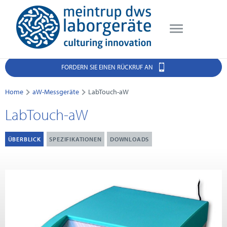
FORDERN SIE EINEN RÜCKRUF AN
Home
aW-Messgeräte
LabTouch-aW
LabTouch-aW
ÜBERBLICK
SPEZIFIKATIONEN
DOWNLOADS