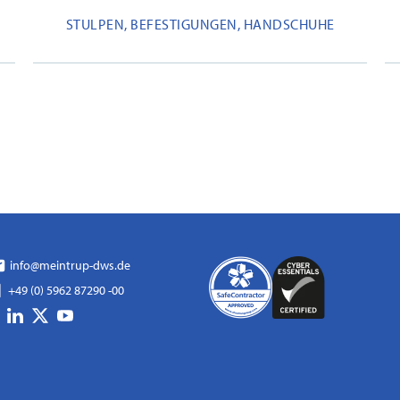
STULPEN, BEFESTIGUNGEN, HANDSCHUHE
info@meintrup-dws.de
+49 (0) 5962 87290 -00