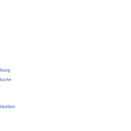
itung
läuche
tiketten