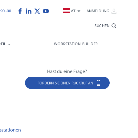
290 -00
AT
ANMELDUNG
SUCHEN
FIL
WORKSTATION BUILDER
Hast du eine Frage?
FORDERN SIE EINEN RÜCKRUF AN
sstationen