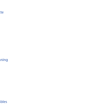
te
aning
bles