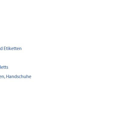
d Etiketten
etts
gen, Handschuhe