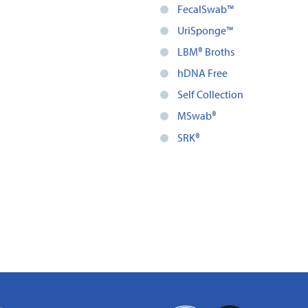
FecalSwab™
UriSponge™
LBM® Broths
hDNA Free
Self Collection
MSwab®
SRK®