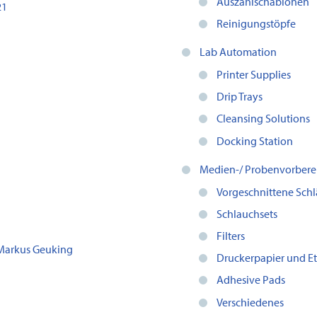
Auszählschablonen
21
Reinigungstöpfe
Lab Automation
Printer Supplies
Drip Trays
Cleansing Solutions
Docking Station
Medien-/ Probenvorbere
Vorgeschnittene Sch
Schlauchsets
Filters
 Markus Geuking
Druckerpapier und Et
Adhesive Pads
Verschiedenes