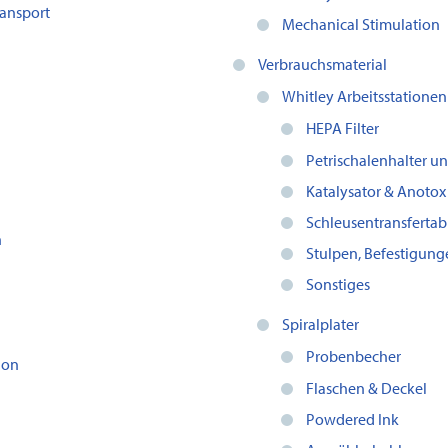
ansport
Mechanical Stimulation
Verbrauchsmaterial
Whitley Arbeitsstationen
HEPA Filter
Petrischalenhalter un
Katalysator & Anotox
Schleusentransfertabl
n
Stulpen, Befestigun
Sonstiges
Spiralplater
Probenbecher
ion
Flaschen & Deckel
Powdered Ink