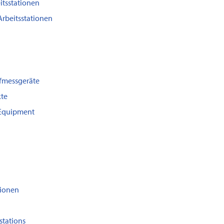
itsstationen
Arbeitsstationen
fmessgeräte
te
 Equipment
tionen
stations